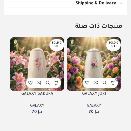
Shipping & Delivery
منتجات ذات صلة
D O
SOLD O
SOLD O
T
UT
UT
GALAXY SAKURA
GALAXY JORI
GALAXY
GALAXY
د.إ
70
د.إ
70