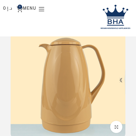
0
MENU
د.إ
0
Click to enlarge