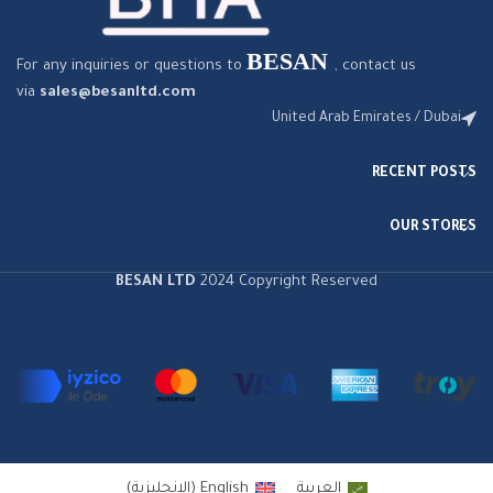
BESAN
For any inquiries or questions to
, contact us
via
sales@besanltd.com
United Arab Emirates / Dubai
RECENT POSTS
OUR STORES
BESAN LTD
2024 Copyright Reserved
العربية
English
(
الإنجليزية
)