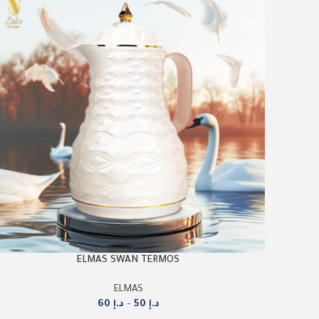
ELMAS SWAN TERMOS
ELMAS
د.إ
50
–
د.إ
60