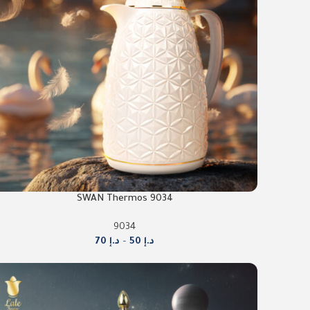
9034 SWAN Thermos
9034
د.إ
50
–
د.إ
70