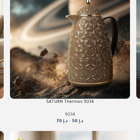
9034 SATURN Thermos
9034
د.إ
50
–
د.إ
70