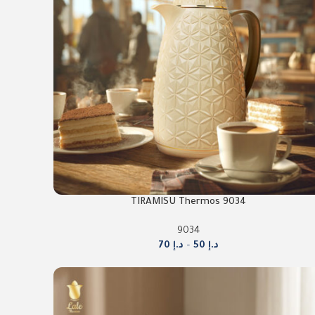
9034 TIRAMISU Thermos
9034
د.إ
50
–
د.إ
70