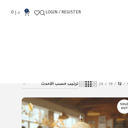
0
LOGIN / REGISTER
د.إ
0
24
18
12
SOL
OUT