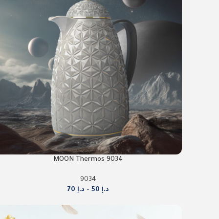
9034 MOON Thermos
9034
د.إ
50
–
د.إ
70