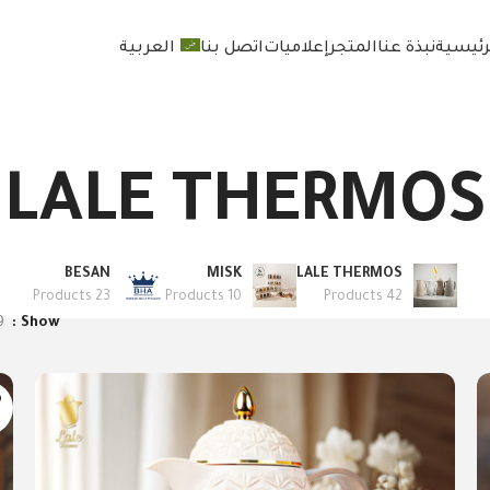
رئيسية
نبذة عنا
المتجر
إعلاميات
اتصل بنا
العربية
LALE THERMOS
BESAN
MISK
LALE THERMOS
23 Products
10 Products
42 Products
9
Show
D