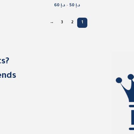
د.إ
50
–
د.إ
60
→
3
2
1
ts?
nds!