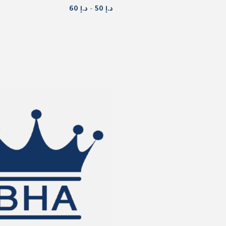
د.إ
50
–
د.إ
60