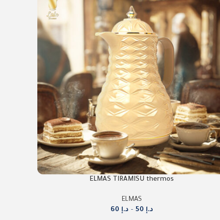
ELMAS TIRAMISU thermos
ELMAS
د.إ
50
–
د.إ
60