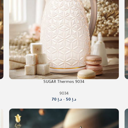
9034 SUGAR Thermos
9034
د.إ
50
–
د.إ
70