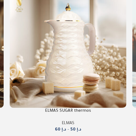
ELMAS SUGAR thermos
ELMAS
د.إ
50
–
د.إ
60