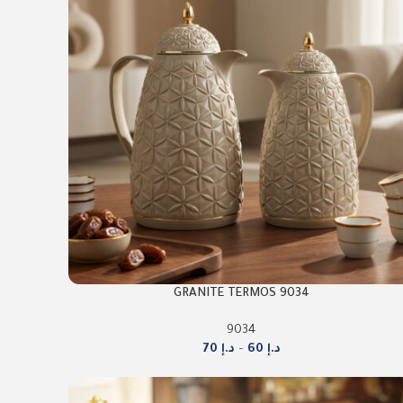
9034 GRANITE TERMOS
9034
د.إ
60
–
د.إ
70