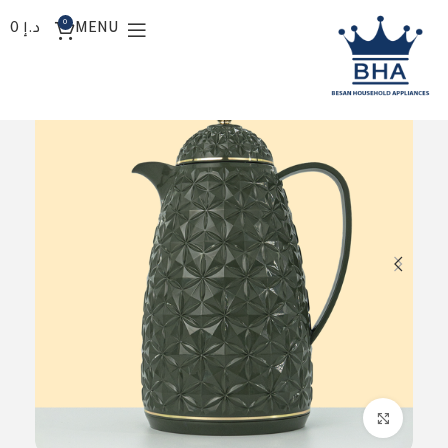
0
MENU
د.إ
0
Click to enlarge