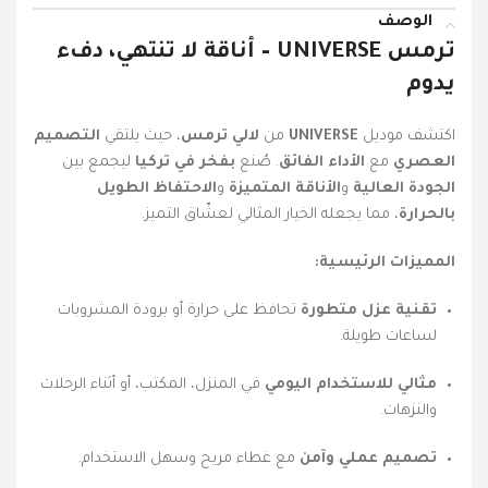
الوصف
ترمس UNIVERSE – أناقة لا تنتهي، دفء
يدوم
اكتشف موديل
UNIVERSE
من
لالي ترمس
، حيث يلتقي
التصميم
العصري
مع
الأداء الفائق
. صُنع
بفخر في تركيا
ليجمع بين
الجودة العالية
و
الأناقة المتميزة
و
الاحتفاظ الطويل
بالحرارة
، مما يجعله الخيار المثالي لعشّاق التميز.
المميزات الرئيسية:
تقنية عزل متطورة
تحافظ على حرارة أو برودة المشروبات
لساعات طويلة.
مثالي للاستخدام اليومي
في المنزل، المكتب، أو أثناء الرحلات
والنزهات.
تصميم عملي وآمن
مع غطاء مريح وسهل الاستخدام.