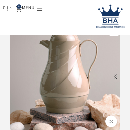
0
MENU
د.إ
0
SOLD O
UT
Click to enlarge