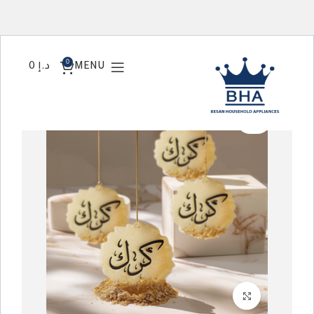
0
MENU
د.إ
0
SOLD
OUT
Click to enlarge